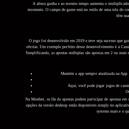
A altura ganha e ao mesmo tempo aumenta o multiplicador p
momento. O campo de game está no estilo de uma tela do con
têm sua
O jogo foi desenvolvido em 2019 e teve seja sucesso que gan
ofertas. Um exemplo perfeito desse desenvolvimento é u Cass
Simplificando, as apostas múltiplas são apostas em 2 ou mais 
Mantém a app sempre atualizada na App S
Aqui, você pode jogar jogos de cassin
Os
Na Mostbet, os fãs de apostas podem participar de apostas em 
opções da versão desktop estão disponíveis simply no aplicati
systems mais e o qu