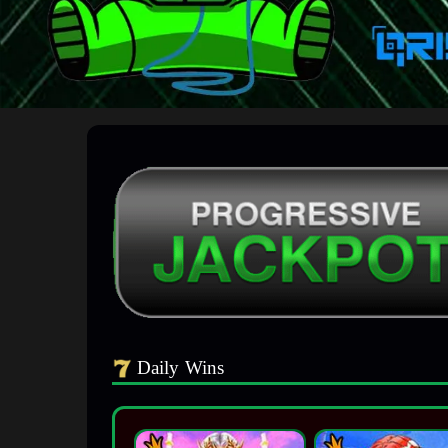
Daily Wins