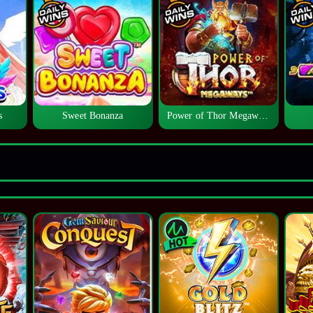
s
Sweet Bonanza
Power of Thor Megaways