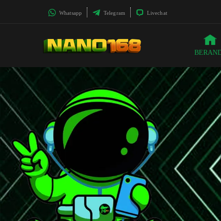
Whatsapp
Telegram
Livechat
BERAN