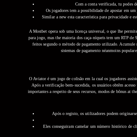
Com a conta verificada, tu podes de
Os jogadores tem a possibilidade de apostar em um 
Similar a new esta característica para privacidade e e
A Mostbet opera sob uma licença universal, o que lhe permit
para jogo, mas the maioria dos caça-níqueis tem um RTP de 
feitos segundo o método de pagamento utilizado. Acumule 
sistemas de pagamento néanmoins populares
O Aviator é um jogo de colisão em la cual os jogadores assis
Após a verificação bem-sucedida, os usuários obtêm acesso 
importantes a respeito de seus recursos, modos de bônus at t
Após o registo, os utilizadores podem originars
Eles conseguiram camelar um número histórico de cli