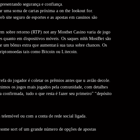
 apresentando segurança e confiança.
ar uma soma de cartas próxima a on the lookout for.
eb site seguro de esportes e as apostas em cassinos são
gem sobre retorno (RTP) not any Mostbet Casino varia de jogo
es quanto em dispositivos móveis. Os saques mhh MostBet são
r um bônus extra que aumentará sua taxa sobre chances. Os
riptomoedas tais como Bitcoin ou Litecoin.
efa do jogador é coletar os prêmios antes que u avião decole.
eunimos os jogos mais jogados pela comunidade, com detalhes
 confirmada, tudo o que resta é fazer seu primeiro” “depósito
 telemóvel ou com a conta de rede social ligada.
e some sort of um grande número de opções de apostas