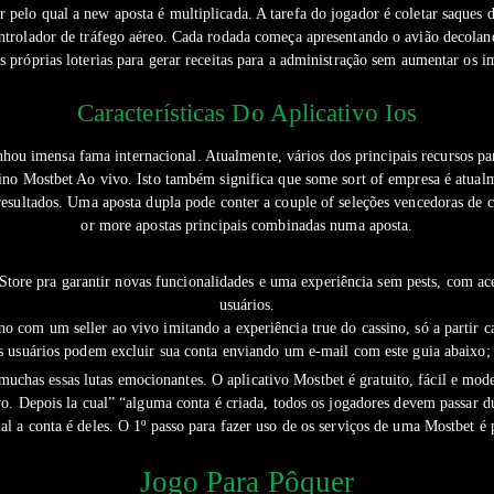
elo qual a new aposta é multiplicada. A tarefa do jogador é coletar saques d
trolador de tráfego aéreo. Cada rodada começa apresentando o avião decoland
s próprias loterias para gerar receitas para a administração sem aumentar os i
Características Do Aplicativo Ios
hou imensa fama internacional. Atualmente, vários dos principais recursos pa
ino Mostbet Ao vivo. Isto também significa que some sort of empresa é atualm
resultados. Uma aposta dupla pode conter a couple of seleções vencedoras de c
or more apostas principais combinadas numa aposta.
tore pra garantir novas funcionalidades e uma experiência sem pests, com ace
usuários.
o com um seller ao vivo imitando a experiência true do cassino, só a partir c
 usuários podem excluir sua conta enviando um e-mail com este guia abaixo;
muchas essas lutas emocionantes. O aplicativo Mostbet é gratuito, fácil e mo
vo. Depois la cual” “alguma conta é criada, todos os jogadores devem passar 
al a conta é deles. O 1º passo para fazer uso de os serviços de uma Mostbet é
Jogo Para Pôquer