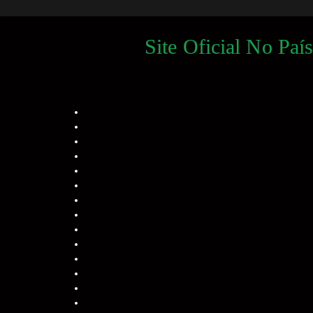
Site Oficial No Paí