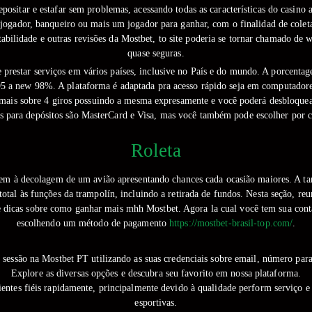
positar e estafar sem problemas, acessando todas as características do casino
jogador, banqueiro ou mais um jogador para ganhar, com o finalidad de colet
stabilidade e outras revisões da Mostbet, to site poderia se tornar chamado de w
quase seguras.
e prestar serviços em vários países, inclusive no País e do mundo. A porcenta
95 a new 98%. A plataforma é adaptada pra acesso rápido seja em computador
mais sobre 4 giros possuindo a mesma expresamente e você poderá desbloquea
 para depósitos são MasterCard e Visa, mas você também pode escolher por c
Roleta
tem à decolagem de um avião apresentando chances cada ocasião maiores. A tar
total às funções da trampolín, incluindo a retirada de fundos. Nesta seção, r
he dicas sobre como ganhar mais mhh Mostbet. Agora la cual você tem sua conta
escolhendo um método de pagamento
https://mostbet-brasil-top.com/
.
e sessão na Mostbet PT utilizando as suas credenciais sobre email, número para
Explore as diversas opções e descubra seu favorito em nossa plataforma.
entes fiéis rapidamente, principalmente devido à qualidade perform serviço 
esportivas.