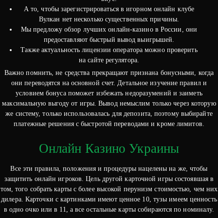
А то, чтобы зарегистрироваться в игорном онлайн клубе
Вулкан нет несколько существенных причины.
Мы предложу обзор лучших онлайн-казино в России, они
предоставляют быстрый вывод выигрышей.
Также актуальность лицензии оператора можно проверить
на сайте регулятора.
Важно помнить, не средства прекращают признана бонусными, когда
они переводятся на основной счет. Детальное изучение правил и
условием бонуса поможет избежать недоразумений и заиметь
максимальную выгоду от игры. Вывод немыслим только через которую
же систему, только использовалась для депозита, поэтому выбирайте
платежные решения с быстротой переводами и кроме лимитов.
Онлайн Казино Украины
Все эти правила, положения и процедуры нацелены на же, чтобы
защитить онлайн игроков. Цель другой карточной игры состоявшая в
том, того собрать карты с более высокой перунизм стоимостью, чем них
дилера. Карточки с картинками имеют ценное 10, тузы имеем ценность
в одно очко или в 11, а все остальные карты собираются по номиналу.