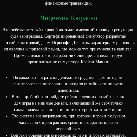
финансовые транзакций.
Лицензия Кюрасао
Это небезызвестный игровой автомат, имеющий хорошую репутацию
судя выигрышам. Сертифицированный симулятор разработан
российским провайдером Игрософт. Для игры характерна мультяшная
символика и призовой раунд, где можно тут приумножить капитал.
Примечательно, что разработчик еще презентовал вторую
предположение симулятора Крейзи Манки.
Возможность играть на денежные средства через интернет
заинтересовала поголовие, и сегодня онлайн-казино очень
известным.
Выше пребезбожно найдете рейтинг лучших онлайн казино
ддя игры на мнимые деньги, включающий же себя только
самые надежные лицензионные интернет-казино России.
Это система вознаграждения, при которой игроки получают
часть своих проигранных средств возвратом на свой
игровой счет.
Вопреки объединению нескольких игр и игровых автоматов,