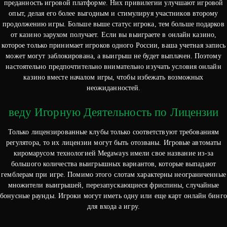
преданность игровой платформе. Них привилегии улучшают игровой
опыт, делая его более выгодным и стимулируя участников второму
продолжению игры. Больше выше статус игрока, тем больше подарков
от казино зарухом получает. Если вы выиграете в онлайн казино,
которое только принимает игроков одного России, ваша учетная запись
может могут заблокирована, а выигрыш не будет выплачен. Поэтому
настоятельно предпочтительно внимательно изучать условия онлайн
казино вместе началом игры, чтобы избежать возможных
неожиданностей.
веду Игорную Деятельность по Лицензии
Только лицензированные клубы только соответствуют требованиям
регулятора, то их лицензии могут быть отозваны. Игровые автоматы
киромарусом технологией Megaways имели свое название из-за
большого количества выигрышных вариантов, которые выпадают
гемблерам при игре. Помимо этого слотам характерны неограниченные
множители выигрышей, перезапускающиеся фриспины, случайные
бонусные раунды. Игроки могут иметь одну или еще карт онлайн бинго
для входа а игру.