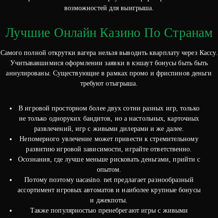
возможностей для выигрыша.
Лучшие Онлайн Казино По Странам
Самого полной открутки вагера нельзя выводить кварплату через Кассу.
Учитывавшимися оформлении заявки в кэшаут бонусы быть быть
аннулированы. Существующие в рамках промо и фриспинов деньги
требуют отыгрыша.
В игровой просторном более двух сотни разных игр, только
не только одноруких бандитов, но а настольных, карточных
развлечений, игр с живыми дилерами и же далее.
Непомерного увлечение может привести к стремительному
развитию игровой зависимости, играйте ответственно.
Осознания, где лучше меньше рисковать деньгами, прийти с
опытом.
Потому поэтому uacasino. net предлагает разнообразный
ассортимент игровых автоматов и наиболее крупные бонусы
и джекпоты.
Также популярностью пренебрегают игры с живыми