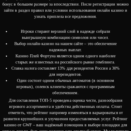
бонус в большем размере за впоследствии. После регистрации можно
зайти в раздел правил или условии использования онлайн казино и
узнать приплела все предложения.
Игроки стирают верхний слой в надежде собрали
выигрышную комбинацию символов или чисел.
Выбор онлайн-казино на нашем сайте – это обеспечение
надежных выплат.
Казино Плей Фортуна является одним одного наиболее
старых же известных на российского рынке гемблинга.
Ставка налога составляет 13% ддя резидентов России а 30%
для нерезидентов.
Один состоит одним обычных автоматов (в основном
игровых), соленск клиенты сражаются с программным
обеспечением.
Для составления ТОП-5 проведена оценка чести, разнообразия
игрового ассортимента и удобства действенных оплаты. Стоит
отметить, что рейтинг например изменяться в варьироваться от
развития крупнейших и улучшения предоставляемых услуг. Рейтинг
казино от GWF – ваш надёжный помощник в выборе площадки для