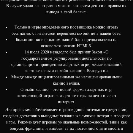
В случае удачи вы но равно можете выиграем деньги с правом их
вывода в свой баланс.
Только в игры определенного поставщика можно играть
бесплатно, с гигантской вероятностью они не в нашей базе.
Большинство игр одним нашей базы предназначены на
основе технологии HTML5.
14 июля 2020 незадолго был принят Закон «О
государственном регулировании деятельности по
организации и проведению азартных игр», легализовавший
азартные игры и онлайн казино в Белоруссии.
Между между лицензированными же нелицензированными
казино велика.
Онлайн казино – это новый формат азартных игр,
позволяющий играть в азартные игры на деньги через
интернет.
Эта программа обеспечивает игроков дополнительные средствами,
создавая достаточно выгодные условия же смягчая потери в процессе
игры. Рекомендует игрокам уникальные возможностей, такие как
бонусы, фриспины и кэшбэк, за их постоянного активность и