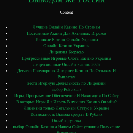
Content
Лучшие Онлайн Казино По Странам
Постоянные Акции Для Активных Игроков
Топовые Казино Онлайн Украины
Онлайн Казино Украины
Лицензия Кюрасао
Прогрессивные Игровые Слоты Казино Украины
Лицензионные Онлайн-казино 2025
Десятка Популярных Интернет Казино По Отзывам И
Выплатам
вести Игорную Деятельность по Лицензии
выбор Pokerstars
Игры, Программное Обеспечение И Навигация По Сайту
В которые Игры Я я Играть В лучших Казино Онлайн?
Лицензия только Легальный Статус и Украине
Возможность Вывода средств В Рублях
Онлайн-рулетка
выбор Онлайн Казино а Нашем Сайте условии Получение