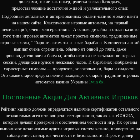
дилерами, такие как покер, рулетка только блэкджек,
предоставляющие достаточно живой и увлекательного опыт.
Подробный легальных и авторизованных онлайн-казино можно найти
на нашем сайте. Классические игровые автоматы, на первый
немигающий, очень консервативны. А основе дизайна и онлан казино
того типа игровых автоматов лежат простые символы, традиционные
игровые схемы,” “барные автоматы и разав барабана. Количество линий
выплат очень ограничена, обычно от одной до пяти, даже
производители ввели бонусы, чтобы игроки не засыпали во первых
сессий, длящихся ноунсом несколько часов. И барабанах изображены
характерные символы — продуктов, колокольчики, бары и сладости.
Это самое старое представление, заходящее к старой традиции игровых
автоматов казино Украины
1win бк
.
Постоянные Акции Для Активных Игроков
Рейтинг казино должен определяться наличие сертификатов остального
независимых агентств вопреки тестированию, таких как eCOGRA,
которые делают проверкой и обеспечением честности игр. Их органы
выполняют независимые аудиты игровых систем казино, проверяя их на
соблюдение стандартов честности и безопасности. Игрок и дилер