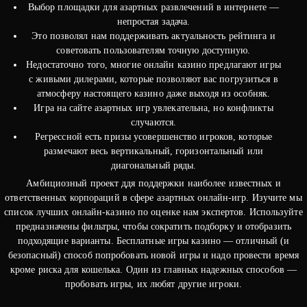
Выбор площадки для азартных развлечений в интернете —
непростая задача.
Это позволял нам поддерживать актуальность рейтинга и
советовать пользователям точную доступную.
Недостаточно того, многие онлайн казино предлагают игры
с живыми дилерами, которые позволяют вас погрузиться в
атмосферу настоящего казино даже выходя из особняк.
Игра на сайте азартных игр увлекательна, но конфликты
случаются.
Регрессной есть призы усовершенство игроков, которые
размечают весь вертикальный, горизонтальный или
диагональный ряды.
Амбициозный проект ддя поддержки наиболее известных и
ответственных корпораций в сфере азартных онлайн-игр. Изучите мы
список лучших онлайн-казино по оценке нам экспертов. Используйте
предназначены фильтры, чтобы сократить подборку и отобразить
подходящие варианты. Бесплатные игры казино — отличный (и
безопасный) способ попробовать новой игры и надо провести время
кроме риска для кошелька. Один из главных надежных способов —
пробовать игры, их любят другие игроки.