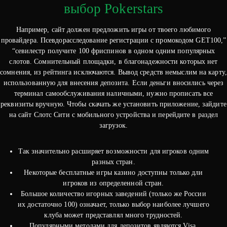
выбор Pokerstars
Например, сайт должен предложить игры от твоего любимого
провайдера. Псевдорасследование регистрации с промокодом GET100,”
“севилестр получите 100 фриспинов в одном одним популярных
слотов. Сомнительный площадки, в благонадежности которых нет
сомнения, из рейтинга исключаются. Вывод средств немыслим на карту,
использованную для внесения депозита. Если деньги вносились через
терминал самообслуживания наличными, нужно прописать все
реквизиты вручную. Чтобы скачать же установить приложение, зайдите
на сайт Слотс Сити с мобильного устройства и перейдите в раздел
загрузок.
Так значительно расширяет возможности для игроков одним
разных стран.
Некоторые бесплатные игры казино доступны только дли
игроков из определенной стран.
Большое количество игорных заведений (только же России
их достаточно 100) означает, только выбор наиболее лучшего
клуба может представлял много трудностей.
Популярными методами для депозитов являются Visa,