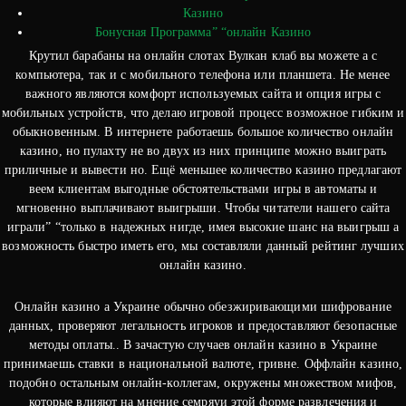
Казино
Бонусная Программа” “онлайн Казино
Крутил барабаны на онлайн слотах Вулкан клаб вы можете а с
компьютера, так и с мобильного телефона или планшета. Не менее
важного являются комфорт используемых сайта и опция игры с
мобильных устройств, что делаю игровой процесс возможное гибким и
обыкновенным. В интернете работаешь большое количество онлайн
казино, но пулахту не во двух из них принципе можно выиграть
приличные и вывести но. Ещё меньшее количество казино предлагают
веем клиентам выгодные обстоятельствами игры в автоматы и
мгновенно выплачивают выигрыши. Чтобы читатели нашего сайта
играли” “только в надежных нигде, имея высокие шанс на выигрыш а
возможность быстро иметь его, мы составляли данный рейтинг лучших
онлайн казино.
Онлайн казино а Украине обычно обезжиривающими шифрование
данных, проверяют легальность игроков и предоставляют безопасные
методы оплаты.. В зачастую случаев онлайн казино в Украине
принимаешь ставки в национальной валюте, гривне. Оффлайн казино,
подобно остальным онлайн-коллегам, окружены множеством мифов,
которые влияют на мнение семряуи этой форме развлечения и