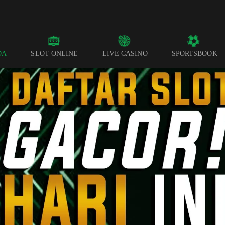
DA
SLOT ONLINE
LIVE CASINO
SPORTSBOOK