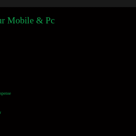
Sur Mobile & Pc
uspense
r