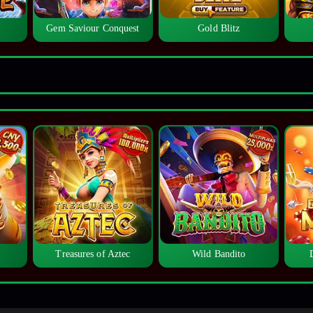
Gem Saviour Conquest
Gold Blitz
Treasures of Aztec
Wild Bandito