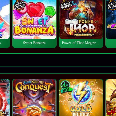
s
Sweet Bonanza
Power of Thor Megaways