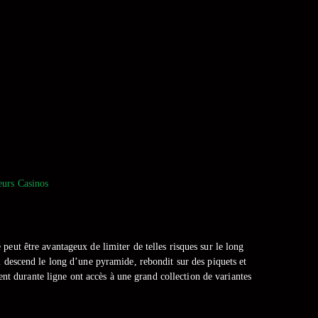
eurs Casinos
peut être avantageux de limiter de telles risques sur le long
l descend le long d’une pyramide, rebondit sur des piquets et
nt durante ligne ont accès à une grand collection de variantes