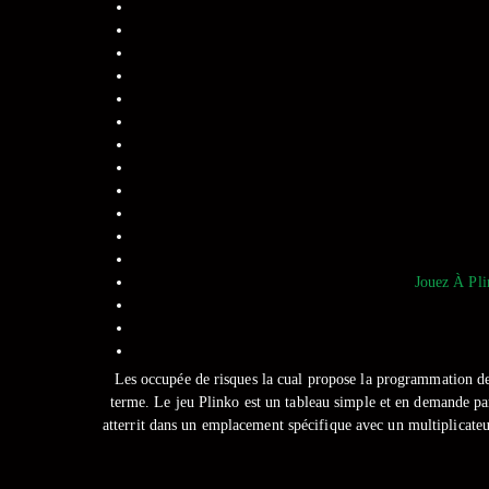
Jouez À Pli
Les occupée de risques la cual propose la programmation des 
terme. Le jeu Plinko est un tableau simple et en demande par
atterrit dans un emplacement spécifique avec un multiplicateu