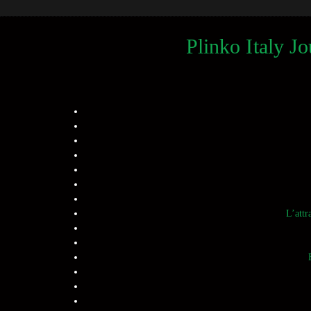
Plinko Italy J
L’attr