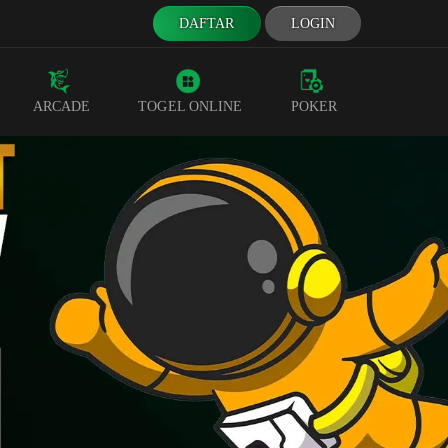
DAFTAR
LOGIN
ARCADE
TOGEL ONLINE
POKER