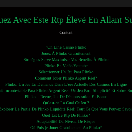
ouez Avec Este Rtp Élevé En Allant 
Content
“On Line Casino Plinko
Jouez À Plinko Gratuitement
Stratégies Serve Maximiser Vos Benefits À Plinko
Plinko En Vidéo Youtube
Sélectionner Un Jeu Para Plinko
Comment Jouer Plinko Argent Réel?
Plinko: Un Jeu En Demande Dans L’ère Actuelle Des Casinos En Ligne
ait Incontestable Para Plinko Argent Réel: Un Jeu Para Simplicité Et Sobre S
Plinko – Revue, Jeu De Démonstration Et Bonus
Qu’est-ce La Cual Ce Jeu ?
Explorer Le Partie De Plinko Liquidité Réel: Tout Ce Que Vous Pouvez Savoi
Quel Est Le Rtp De Plinko?
Adaptabilité Du Niveau De Risque
Où Puis-je Jouer Gratuitement Au Plinko?