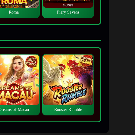
Roma
Fiery Sevens
Dreams of Macau
Rooster Rumble