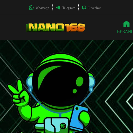
Whatsapp
Telegram
Livechat
BERAN