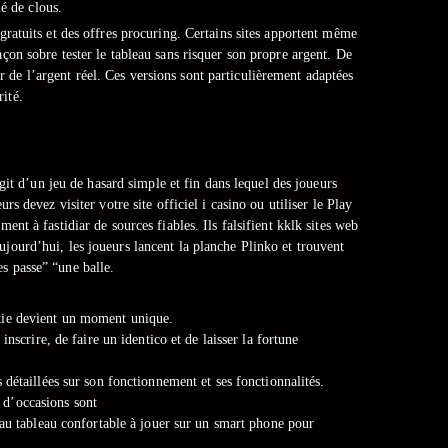
é de clous.
atuits et des offres procuring. Certains sites apportent même
açon sobre tester le tableau sans risquer son propre argent. De
 de l’argent réel. Ces versions sont particulièrement adaptées
ité.
git d’un jeu de hasard simple et fin dans lequel des joueurs
 devez visiter votre site officiel i casino ou utiliser le Play
t à fastidiar de sources fiables. Ils falsifient kklk sites web
ujourd’hui, les joueurs lancent la planche Plinko et trouvent
s passe” “une balle.
rtie devient un moment unique.
nscrire, de faire un identico et de laisser la fortune
détaillées sur son fonctionnement et ses fonctionnalités.
’occasions sont
eau tableau confortable à jouer sur un smart phone pour