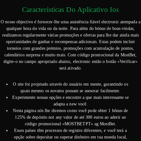
Características Do Aplicativo Ios
O nosso objectivo é fornecer-lhe uma assistência fiável electronic atempada a
qualquer hora do vida ou da noite. Para além do bónus de boas-vindas,
realizamos regularmente várias promoções e ofertas para lhe dar ainda mais
oportunidades de ganhar e recompensas adicionais. Estas podem incluir
torneios com grandes prémios, promoções com acumulação de pontos,
calendários surpresa e muito mais. Com código promocional da MostBet,
digite-o no campo apropriado abaixo, electronic então o botão «Verificar»
será ativado.
O site foi projetado através do usuário em mente, garantindo os
quais mesmo os novatos possam se asesorar facilmente.
Experimente nossas opções e encontre a que mais interessante se
adapta a new você.
Nesta página nós lhe diremos como você pode obter 1 bônus de
125% de depósito not any valor de até 300 euros ao aderir ao
código promocional «MOSTBETPT» ag MostBet.
Esses países têm processos de registro diferentes, e você terá a
opção sobre depositar ou superar dinheiro em tua moeda local,