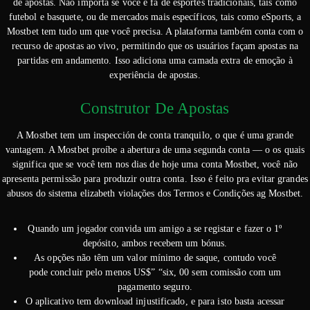
de apostas. Não importa se você é fã de esportes tradicionais, tais como
futebol e basquete, ou de mercados mais específicos, tais como eSports, a
Mostbet tem tudo um que você precisa. A plataforma também conta com o
recurso de apostas ao vivo, permitindo que os usuários façam apostas na
partidas em andamento. Isso adiciona uma camada extra de emoção à
experiência de apostas.
Construtor De Apostas
A Mostbet tem um inspección de conta tranquilo, o que é uma grande
vantagem. A Mostbet proíbe a abertura de uma segunda conta — o os quais
significa que se você tem nos dias de hoje uma conta Mostbet, você não
apresenta permissão para produzir outra conta. Isso é feito pra evitar grandes
abusos do sistema elizabeth violações dos Termos e Condições ag Mostbet.
Quando um jogador convida um amigo a se registar e fazer o 1º
depósito, ambos recebem um bónus.
As opções não têm um valor mínimo de saque, contudo você
pode concluir pelo menos US$” “six, 00 sem comissão com um
pagamento seguro.
O aplicativo tem download injustificado, e para isto basta acessar