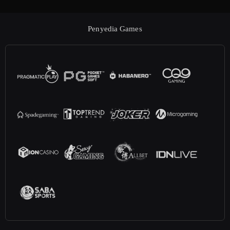
Penyedia Games