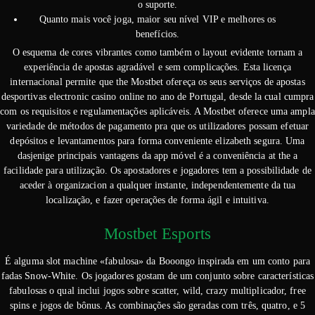
o suporte.
Quanto mais você joga, maior seu nível VIP e melhores os
benefícios.
O esquema de cores vibrantes como também o layout evidente tornam a
experiência de apostas agradável e sem complicações. Esta licença
internacional permite que the Mostbet ofereça os seus serviços de apostas
desportivas electronic casino online no ano de Portugal, desde la cual cumpra
com os requisitos e regulamentações aplicáveis. A Mostbet oferece uma ampla
variedade de métodos de pagamento pra que os utilizadores possam efetuar
depósitos e levantamentos para forma conveniente elizabeth segura. Uma
dasjenige principais vantagens da app móvel é a conveniência at the a
facilidade para utilização. Os apostadores e jogadores tem a possibilidade de
aceder à organizacion a qualquer instante, independentemente da tua
localização, e fazer operações de forma ágil e intuitiva.
Mostbet Esports
É alguma slot machine «fabulosa» da Booongo inspirada em um conto para
fadas Snow-White. Os jogadores gostam de um conjunto sobre características
fabulosas o qual inclui jogos sobre scatter, wild, crazy multiplicador, free
spins e jogos de bônus. As combinações são geradas com três, quatro, e 5