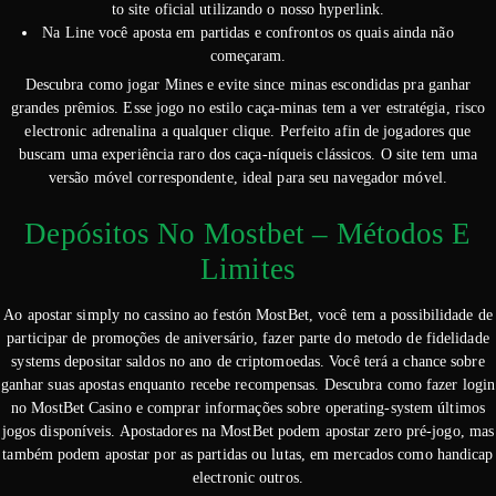
to site oficial utilizando o nosso hyperlink.
Na Line você aposta em partidas e confrontos os quais ainda não
começaram.
Descubra como jogar Mines e evite since minas escondidas pra ganhar
grandes prêmios. Esse jogo no estilo caça-minas tem a ver estratégia, risco
electronic adrenalina a qualquer clique. Perfeito afin de jogadores que
buscam uma experiência raro dos caça-níqueis clássicos. O site tem uma
versão móvel correspondente, ideal para seu navegador móvel.
Depósitos No Mostbet – Métodos E
Limites
Ao apostar simply no cassino ao festón MostBet, você tem a possibilidade de
participar de promoções de aniversário, fazer parte do metodo de fidelidade
systems depositar saldos no ano de criptomoedas. Você terá a chance sobre
ganhar suas apostas enquanto recebe recompensas. Descubra como fazer login
no MostBet Casino e comprar informações sobre operating-system últimos
jogos disponíveis. Apostadores na MostBet podem apostar zero pré-jogo, mas
também podem apostar por as partidas ou lutas, em mercados como handicap
electronic outros.