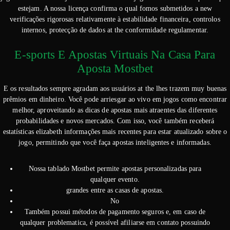
estejam. A nossa licença confirma o qual fomos submetidos a new
verificações rigorosas relativamente à estabilidade financeira, controlos
internos, protecção de dados at the conformidade regulamentar.
E-sports E Apostas Virtuais Na Casa Para
Aposta Mostbet
E os resultados sempre agradam aos usuários at the lhes trazem muy buenas
prêmios em dinheiro. Você pode arriesgar ao vivo em jogos como encontrar
melhor, aproveitando as dicas de apostas mais atraentes das diferentes
probabilidades e novos mercados. Com isso, você também receberá
estatísticas elizabeth informações mais recentes para estar atualizado sobre o
jogo, permitindo que você faça apostas inteligentes e informadas.
Nossa tablado Mostbet permite apostas personalizadas para
qualquer evento.
grandes entre as casas de apostas.
No
Também possui métodos de pagamento seguros e, em caso de
qualquer problematica, é possível afiliarse em contato possuindo