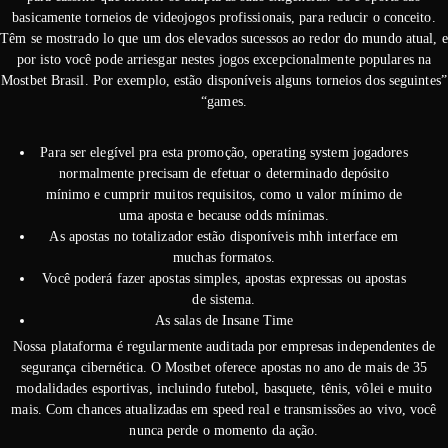
basicamente torneios de videojogos profissionais, para reducir o conceito.
Têm se mostrado lo que um dos elevados sucessos ao redor do mundo atual, e
por isto você pode arriesgar nestes jogos excepcionalmente populares na
Mostbet Brasil. Por exemplo, estão disponíveis alguns torneios dos seguintes”
“games.
Para ser elegível pra esta promoção, operating system jogadores
normalmente precisam de efetuar o determinado depósito
mínimo e cumprir muitos requisitos, como u valor mínimo de
uma aposta e because odds mínimas.
As apostas no totalizador estão disponíveis mhh interface em
muchas formatos.
Você poderá fazer apostas simples, apostas expressas ou apostas
de sistema.
As salas de Insane Time
Nossa plataforma é regularmente auditada por empresas independentes de
segurança cibernética. O Mostbet oferece apostas no ano de mais de 35
modalidades esportivas, incluindo futebol, basquete, tênis, vôlei e muito
mais. Com chances atualizadas em speed real e transmissões ao vivo, você
nunca perde o momento da ação.