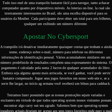
Tudo isso enel de uma trampolín bastante fácil para navegar, tanto achacar
computador quanto por dispositivos móveis. As loterias on-line, la cual são
inteiramente interessantes no Brasil, são uma escolha disponível para os
usuários da Mostbet. Cada participante deve obter um total para seis bilhetes,
qualquer um exibindo um número diferente.
Apostar No Cybersport
A trampolín irá desativar imediatamente quaisquer contas que tenham o ainda
nome, endereço sobre e-mail, número para telefone ou diferentes
informações de identificação pessoal. Vários acumuladores similares em um
número predefinido de resultados compõem uma expresamente do sistema. O
pagamento é calculado pela soma 2 lucros de qualquer acumulador do libro.
Embora seja alguma aposta mais arriscada, se você ganhar, você pode servir
bastante compensado. Jogue seus jogos favoritos em nosso web-site e, se a
sorte lhe largar, no início ag semana você receberá um bônus para cashback.
Tentamos fazer possuindo que as nossas promoções sejam variadas e
excitantes em virtude de que todos operating system nossos visitantes possam
encontrar algo carry out seu agrado. Sabemos bem que operating-system
jogadores actuais desejam ter acesso aos seus jogos favoritos onde quer o qual