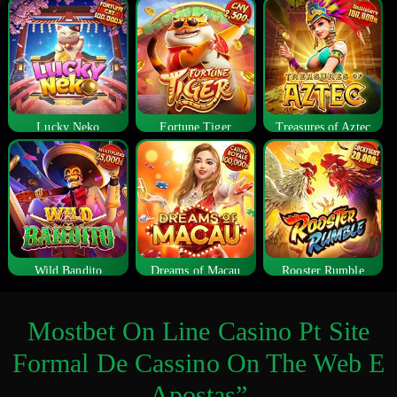
Lucky Neko
Fortune Tiger
Treasures of Aztec
Wild Bandito
Dreams of Macau
Rooster Rumble
Mostbet On Line Casino Pt Site
Formal De Cassino On The Web E
Apostas”