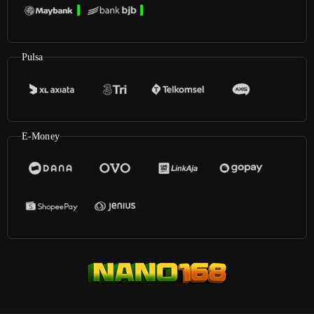
Pulsa
E-Money