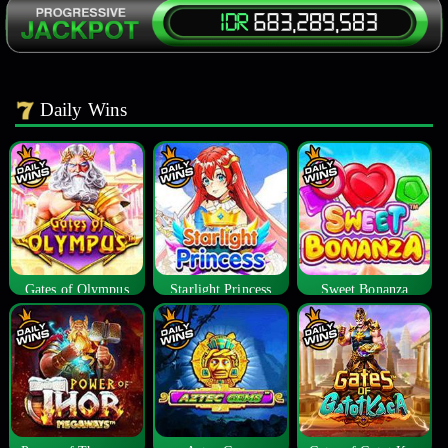
Daily Wins
Gates of Olympus
Starlight Princess
Sweet Bonanza