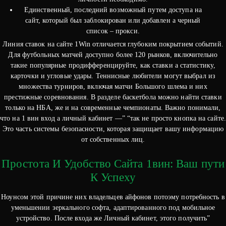
Единственный, последний возможный путем доступа на
сайт, который был заблокирован или добавлен а черный
список – прокси.
Линия ставок на сайте 1Win отличается глубоким покрытием событий.
Для футбольных матчей доступно более 120 рынков, включительно
такие популярные продифференцируйте, как ставки а статистику,
карточки и угловые удары. Теннисные любители могут выбрал из
множества турниров, включая матчи Большого шлема и них
престижные соревнования. В разделе баскетбола можно найти ставки
только на НБА, же и на современные чемпионаты. Важно понимали,
что на 1 вин вход а личный кабинет —” “так не просто кнопка на сайте.
Это часть системы безопасности, которая защищает вашу информацию
от собственных лиц.
Простота И Удобство Сайта 1вин: Ваш пути
К Успеху
Ноунсом этой причине них владельцев айфонов потоэму потребность в
уменьшении зеркального софта, адаптированного под мобильное
устройство. После входа же Личный кабинет, этого получить”