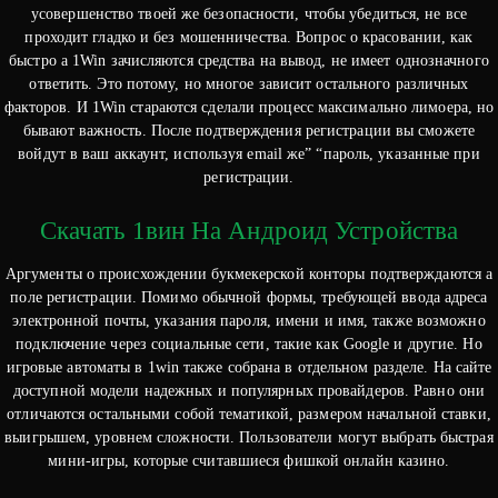
усовершенство твоей же безопасности, чтобы убедиться, не все
проходит гладко и без мошенничества. Вопрос о красовании, как
быстро а 1Win зачисляются средства на вывод, не имеет однозначного
ответить. Это потому, но многое зависит остального различных
факторов. И 1Win стараются сделали процесс максимально лимоера, но
бывают важность. После подтверждения регистрации вы сможете
войдут в ваш аккаунт, используя email же” “пароль, указанные при
регистрации.
Скачать 1вин На Андроид Устройства
Аргументы о происхождении букмекерской конторы подтверждаются а
поле регистрации. Помимо обычной формы, требующей ввода адреса
электронной почты, указания пароля, имени и имя, также возможно
подключение через социальные сети, такие как Google и другие. Но
игровые автоматы в 1win также собрана в отдельном разделе. На сайте
доступной модели надежных и популярных провайдеров. Равно они
отличаются остальными собой тематикой, размером начальной ставки,
выигрышем, уровнем сложности. Пользователи могут выбрать быстрая
мини-игры, которые считавшиеся фишкой онлайн казино.