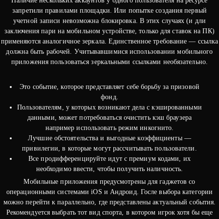
Наличие нескольких аккаунтов у одного пользователя на ресурсе
запретили правилами площадки. Или попытке создания первый
учетной записи невозможна блокировка. В этих случаях (и дли
заключения пари на мобильном устройстве, только для ставок на ПК)
применяются аналогичное зеркала. Единственное требование — ссылка
должна быть рабочей. Учитывавшимися использовании мобильного
приложения пользоваться зеркальными ссылками необязательно.
Это событие, которое представляет себе борьбу за призовой
фонд.
Пользователям, у которых возникают дела с кэшированными
данными, может потребоваться очистить кэш браузера
например использовать режим инкогнито.
Лучшие обстоятельства и выгодные коэффициенты ―
привилегии, в которые могут рассчитывать пользователи.
Все продифференцируйте идут с премиум кодами, их
необходимо ввести, чтобы получить наличность.
Мобильные приложения предусмотрены для гаджетов со
операционными системами iOS и Андроид. Госле выбора категории
можно перейти к параллельно, где представлены актуальный события.
Рекомендуется выбрать тот вид спорта, в котором игрок хотя бы еще