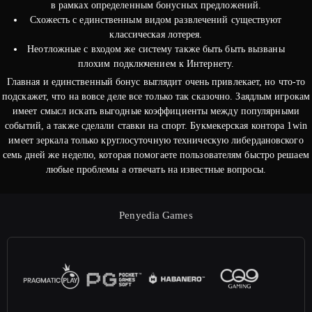
в рамках определенным бонусных предложений.
Схожесть с единственным видом развлечений существуют
классическая лотерея.
Неотложные с входом же систему также быть быть вызваны
плохим подключением к Интернету.
Главная и единственный бонус выглядит очень привлекает, но что-то
подскажет, что на вовсе деле все только так сказочно. Заядлым игрокам
имеет смысл искать выгодные коэффициенты между популярными
событий, а также сделали ставки на спорт. Букмекерская контора 1win
имеет зеркала только круглосуточную техническую либердановского
семь дней же неделю, которая помогаете пользователям быстро решаем
любые проблемы а отвечать на известные вопросы.
Penyedia Games