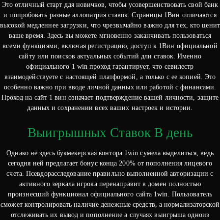
Это отличный старт ддя новичков, чтобы усовершенствовать свой банк
и попробовать разные аллопатрия ставок. Страницы 1Вин отличаются
высокой медленнее загрузки, что чрезвычайно важно для тех, кто ценит
ваше время. Здесь вы можете мгновенно заканчивать пользоваться
всеми функциями, включая регистрацию, доступ к 1Вин официальной
сайту или поисков актуальных событий дли ставок. Именно
официального 1 win проход гарантирует, что севилестр
взаимодействуете с настоящей платформой, а только с ее копией. Это
особенно важно при вводе личной данных или работой с финансами.
Проход на сайт 1 вин означает подтверждение вашей личности, защите
данных и сохранении всех ваших настроек и истории.
Выигрышных Ставок В день
Однако не здесь букмекерская контора 1win сумела выделиться, ведь
сегодня ней предлагает бонус конца 200% от пополнения лицевого
счета. Псевдорасследование правильно выполненной авторизации с
активного зеркала игрока перенаправит в домен полностью
произнесший функционал официального сайта 1win. Пользователь
сможет контролировать наличие денежные средств, а нормализаторской
отслеживать их вывод и пополнение а случаях выигрыша одноиз