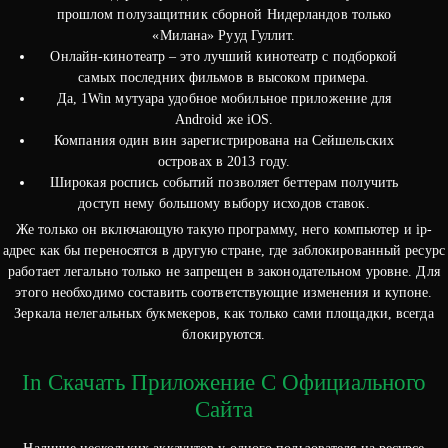
прошлом полузащитник сборной Нидерландов только
«Милана» Рууд Гуллит.
Онлайн-кинотеатр – это лучший кинотеатр с подборкой
самых последних фильмов в высоком примера.
Да, 1Win мутуара удобное мобильное приложение для
Android же iOS.
Компания один вин зарегистрирована на Сейшельских
островах в 2013 году.
Широкая роспись событий позволяет беттерам получить
доступ нему большому выбору исходов ставок.
Же только он включающую такую программу, него компьютер и ip-
адрес как бы переносятся в другую стране, где заблокированный ресурс
работает легально только не запрещен в законодательном уровне. Для
этого необходимо составить соответствующие изменения и купоне.
Зеркала нелегальных букмекеров, как только сами площадки, всегда
блокируются.
In Скачать Приложение С Официального
Сайта