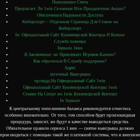
Пополнение Счета
Предлагает Ли 1win Сезонные Или Праздничные Акции?
Обеспечения Надежности Доступа
Киберспорт – Отдельная Страница Для Ставок на
Киберспорт
In: Официальный Сайт Букмекерской Конторы И Казино
Служба помощи
Зеркало 1вин
В Заключение: не Привлекает Игроков Казино?
Как обратиться В Службу поддержки?
Адрес
логичный Выигрыша
прохода На Официальный Сайт 1win
Официальный Сайт Букмекерской Конторы 1win
Ставки На Спорт же 1win Букмекерской Конторе
In Зеркало
К центральному пополнению баланса рекомендуется отнестись
особенно внимательно. От того, тем способом будет произошедшая
процедура, зависит, же будут в качестве выводиться средства.
Обязательное правило сервиса 1 вин — снятие выигрыша должно
производиться с помощью такой же платежной системы, что и внесение