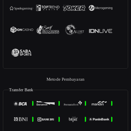
Metode Pembayaran
Transfer Bank