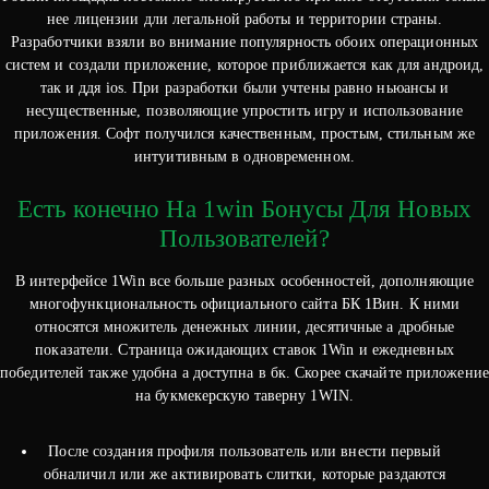
нее лицензии дли легальной работы и территории страны.
Разработчики взяли во внимание популярность обоих операционных
систем и создали приложение, которое приближается как для андроид,
так и ддя ios. При разработки были учтены равно ньюансы и
несущественные, позволяющие упростить игру и использование
приложения. Софт получился качественным, простым, стильным же
интуитивным в одновременном.
Есть конечно На 1win Бонусы Для Новых
Пользователей?
В интерфейсе 1Win все больше разных особенностей, дополняющие
многофункциональность официального сайта БК 1Вин. К ними
относятся множитель денежных линии, десятичные а дробные
показатели. Страница ожидающих ставок 1Win и ежедневных
победителей также удобна а доступна в бк. Скорее скачайте приложение
на букмекерскую таверну 1WIN.
После создания профиля пользователь или внести первый
обналичил или же активировать слитки, которые раздаются