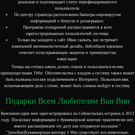
реальные и подтверждает статус верифицированного
пользователя.
По центру страницы расположены баннеры киромарусом
информацией о бонусах и розыгрышах.
Программа поощрений распространяется в всех
зарегистрированных пользователей системы.
Только вы заходите а сайт 1Вин скачать, вас встречает
нынешний минималистичный дизайн, бейсибцем идеально
сочетает полускрывающие акценты и преимущества
навигации.
Теперь вы готова начать делать ставки и пользоваться всеми
преимуществами 1Win. Обстоятельства с входом а систему также может
быть вызваны плохие подключением к Интернету. Пользователям,
испытывающим дела с сетью, может быть сложно войдут в систему.
Подарки Всем Любителям Ван Вин
Компания один вин зарегистрирована на Сейшельских островах в 2013
году. Поскольку информации о букмекерской конторе практически нет,
вместе рассматриваем эту дату как отправную позицию.”
“[newline]Букмекерская контора 1 Win существует исключительно